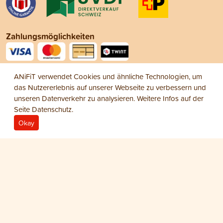
Zahlungsmöglichkeiten
Social Media
ANiFiT verwendet Cookies und ähnliche Technologien, um
das Nutzererlebnis auf unserer Webseite zu verbessern und
unseren Datenverkehr zu analysieren. Weitere Infos auf der
Seite
Datenschutz
.
Okay
Impressum
Datenschutz
AGB
© 2026 ANiFiT AG
Dog Snack
PANSEN STRIPES
CHF 11.75
−
+
1
Beutel Dog Pansen Stripes 200 g