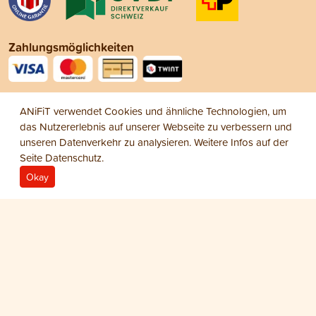
Zahlungsmöglichkeiten
Social Media
ANiFiT verwendet Cookies und ähnliche Technologien, um
das Nutzererlebnis auf unserer Webseite zu verbessern und
unseren Datenverkehr zu analysieren. Weitere Infos auf der
Seite
Datenschutz
.
Okay
Impressum
Datenschutz
AGB
© 2026 ANiFiT AG
Dog Snack
OHR ZIEGE
CHF 22.75
−
+
1
Beutel Dog Ohr Ziege 200 g