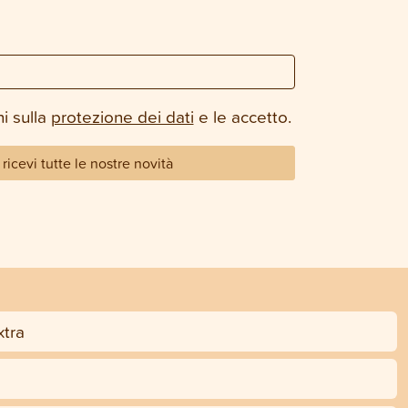
i sulla
protezione dei dati
e le accetto.
ricevi tutte le nostre novità
tra