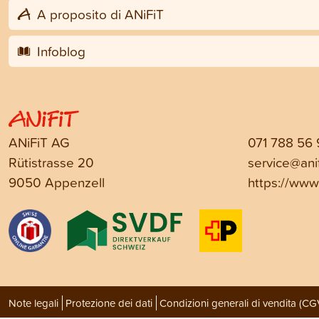
A proposito di ANiFiT
Infoblog
ANiFiT AG
071 788 56
Rütistrasse 20
service@anif
9050 Appenzell
https://www.
Note legali
Protezione dei dati
Condizioni generali di vendita (CG