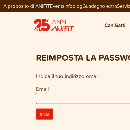
A proposito di ANiFiT
Events
Infoblog
Guadagno extra
Serviz
Cani
Gatti
REIMPOSTA LA PASS
Indica il tuo indirizzo email
Email
Invia