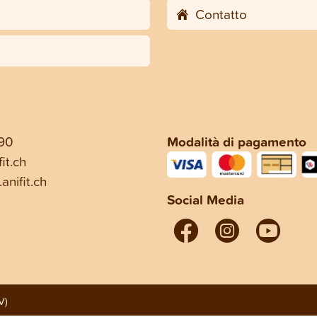
Contatto
 90
Modalità di pagamento
it.ch
anifit.ch
Social Media
V)