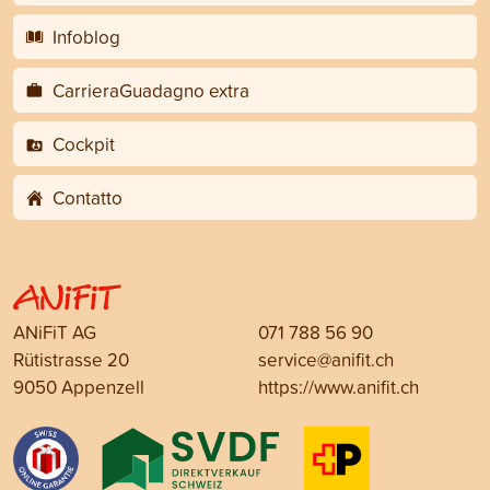
Infoblog
CarrieraGuadagno extra
Cockpit
Contatto
ANiFiT AG
071 788 56 90
Rütistrasse 20
service@anifit.ch
9050 Appenzell
https://www.anifit.ch