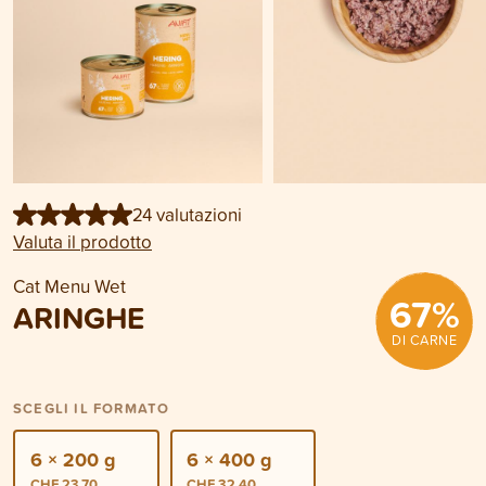
24 valutazioni
Valuta il prodotto
Cat Menu Wet
67
%
ARINGHE
DI CARNE
SCEGLI IL FORMATO
6 × 200 g
6 × 400 g
CHF 23.70
CHF 32.40