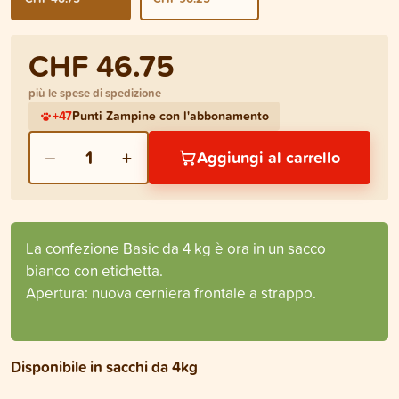
CHF 46.75
più le spese di spedizione
+
47
Punti Zampine con l'abbonamento
−
+
1
Aggiungi al carrello
La confezione Basic da 4 kg è ora in un sacco
bianco con etichetta.
Apertura: nuova cerniera frontale a strappo.
Disponibile in sacchi da 4kg