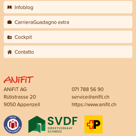
Infoblog
CarrieraGuadagno extra
Cockpit
Contatto
ANiFiT AG
071 788 56 90
Rütistrasse 20
service@anifit.ch
9050 Appenzell
https://www.anifit.ch