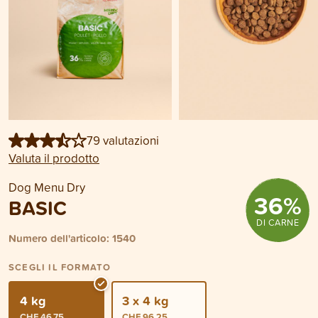
79 valutazioni
Valuta il prodotto
Dog Menu Dry
36
%
BASIC
DI CARNE
Numero dell'articolo: 1540
SCEGLI IL FORMATO
4 kg
3 x 4 kg
CHF 46.75
CHF 96.25