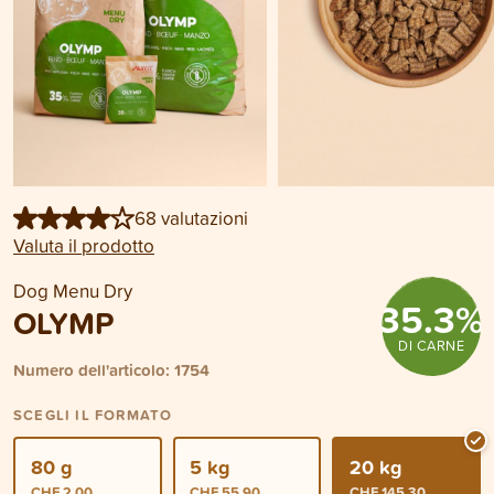
68 valutazioni
Valuta il prodotto
Dog Menu Dry
35.3
%
OLYMP
DI CARNE
Numero dell'articolo: 1754
SCEGLI IL FORMATO
80 g
5 kg
20 kg
CHF 2.00
CHF 55.90
CHF 145.30