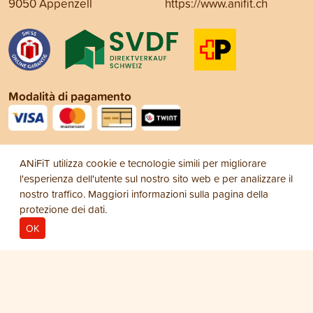
9050 Appenzell
https://www.anifit.ch
Modalità di pagamento
Social Media
ANiFiT utilizza cookie e tecnologie simili per migliorare
l'esperienza dell'utente sul nostro sito web e per analizzare il
nostro traffico. Maggiori informazioni sulla pagina della
protezione dei dati
.
OK
Note legali
Protezione dei dati
Condizioni
© 2026
generali di vendita (CGV)
ANiFiT AG
Dog Snack
HAPPY BIRTHDAY
CHF 3.80