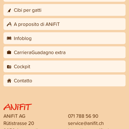
Cibi per gatti
A proposito di ANiFiT
Infoblog
CarrieraGuadagno extra
Cockpit
Contatto
ANiFiT AG
071 788 56 90
Rütistrasse 20
service@anifit.ch