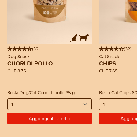
(
32
)
(
32
)
Dog Snack
Cat Snack
CUORI DI POLLO
CHIPS
CHF 8.75
CHF 7.65
Busta Dog/Cat Cuori di pollo 35 g
Busta Cat Chips 6
Aggiungi al carrello
Aggiung