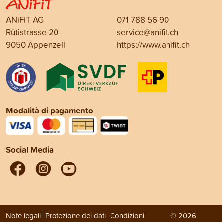
ANiFiT AG
071 788 56 90
Rütistrasse 20
service@anifit.ch
9050 Appenzell
https://www.anifit.ch
Modalità di pagamento
Social Media
Note legali
Protezione dei dati
Condizioni
© 2026