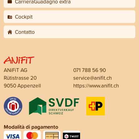
CarrieraGuadagno extra
Cockpit
Contatto
ANiFiT AG
071 788 56 90
Rütistrasse 20
service@anifit.ch
9050 Appenzell
https://www.anifit.ch
Modalità di pagamento