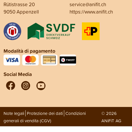
Rütistrasse 20
service@anifit.ch
9050 Appenzell
https://www.anifit.ch
Modalità di pagamento
Social Media
Note legali
Protezione dei dati
Condizioni
© 2026
generali di vendita (CGV)
ANiFiT AG