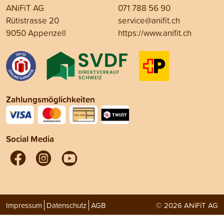
ANiFiT AG
071 788 56 90
Rütistrasse 20
service@anifit.ch
9050 Appenzell
https://www.anifit.ch
Zahlungsmöglichkeiten
Social Media
Impressum
Datenschutz
AGB
© 2026 ANiFiT AG