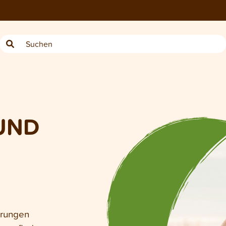
UND
erungen