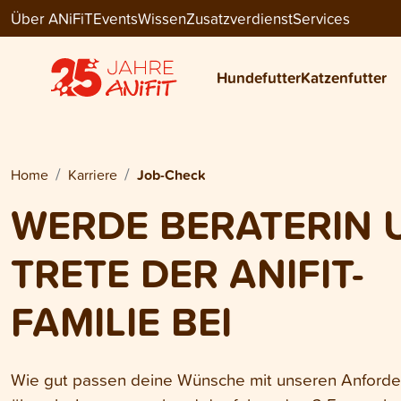
Über ANiFiT
Events
Wissen
Zusatzverdienst
Services
Hundefutter
Katzenfutter
Home
Karriere
Job-Check
WERDE BERATERIN 
TRETE DER ANIFIT-
FAMILIE BEI
Wie gut passen deine Wünsche mit unseren Anford