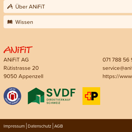
Über ANiFiT
Wissen
ANiFiT AG
071 788 56
Rütistrasse 20
service@anif
9050 Appenzell
https://www.
Impressum
Datenschutz
AGB