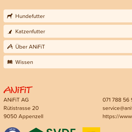
Hundefutter
Katzenfutter
Über ANiFiT
Wissen
ANiFiT AG
071 788 56
Rütistrasse 20
service@anif
9050 Appenzell
https://www.