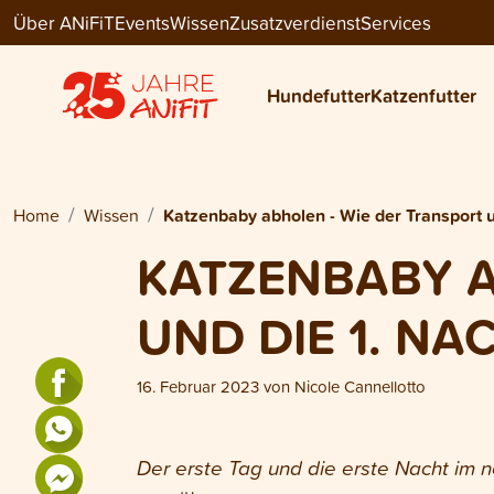
Über ANiFiT
Events
Wissen
Zusatzverdienst
Services
Hundefutter
Katzenfutter
Home
Wissen
Katzenbaby abholen - Wie der Transport u
KATZENBABY A
UND DIE 1. NA
16. Februar 2023
von
Nicole Cannellotto
Der erste Tag und die erste Nacht im n