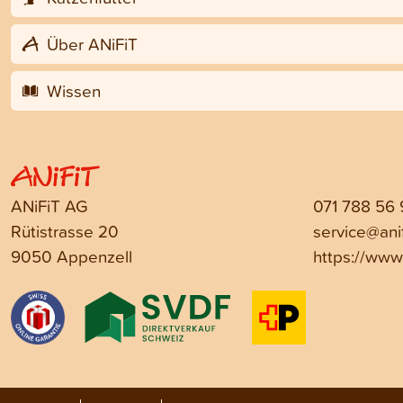
Über ANiFiT
Wissen
ANiFiT AG
071 788 56
Rütistrasse 20
service@anif
9050 Appenzell
https://www.