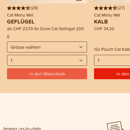
(
28
)
(
27
)
Cat Menu Wet
Cat Menu Wet
GEFLÜGEL
KALB
ab
CHF 23.70
6x Dose Cat Geflügel 200
CHF 34.20
g
12x Pouch Cat Kalb
in den Warenkorb
in den
Immer up-to-date.