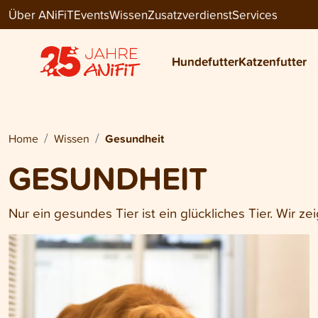
Über ANiFiT
Events
Wissen
Zusatzverdienst
Services
Hundefutter
Katzenfutter
Home
Wissen
Gesundheit
GESUNDHEIT
Nur ein gesundes Tier ist ein glückliches Tier. Wir