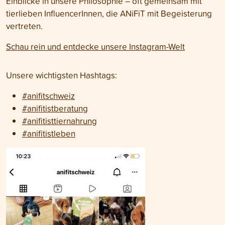
Einblicke in unsere Philosophie – oft gemeinsam mit
tierlieben InfluencerInnen, die ANiFiT mit Begeisterung
vertreten.
Schau rein und entdecke unsere Instagram-Welt
Unsere wichtigsten Hashtags:
#anifitschweiz
#anifitistberatung
#anifitisttiernahrung
#anifitistleben