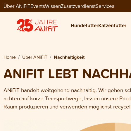
Über ANiFiT
Events
Wissen
Zusatzverdienst
Services
Hundefutter
Katzenfutter
Home
Über ANiFiT
Nachhaltigkeit
ANIFIT LEBT NACHH
ANiFiT handelt weitgehend nachhaltig. Wir gehen sc
achten auf kurze Transportwege, lassen unsere Prod
Raum produzieren und verwenden möglichst recyce