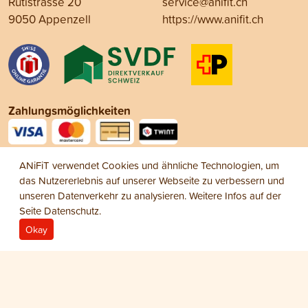
Rütistrasse 20
service@anifit.ch
9050 Appenzell
https://www.anifit.ch
Zahlungsmöglichkeiten
Social Media
ANiFiT verwendet Cookies und ähnliche Technologien, um
das Nutzererlebnis auf unserer Webseite zu verbessern und
unseren Datenverkehr zu analysieren. Weitere Infos auf der
Seite
Datenschutz
.
Okay
Impressum
Datenschutz
AGB
© 2026 ANiFiT AG
Dog Snack
TROCKENFLEISCH