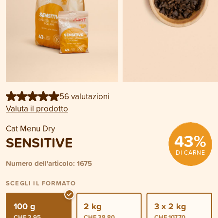
56 valutazioni
Valuta il prodotto
Cat Menu Dry
43
%
SENSITIVE
DI CARNE
Numero dell'articolo: 1675
SCEGLI IL FORMATO
100 g
2 kg
3 x 2 kg
CHF 2.95
CHF 38.80
CHF 107.70