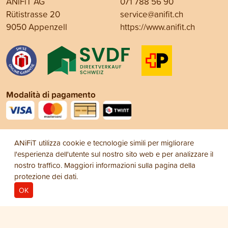
ANiFiT AG
071 788 56 90
Rütistrasse 20
service@anifit.ch
9050 Appenzell
https://www.anifit.ch
Modalità di pagamento
Social Media
ANiFiT utilizza cookie e tecnologie simili per migliorare
l'esperienza dell'utente sul nostro sito web e per analizzare il
nostro traffico. Maggiori informazioni sulla pagina della
protezione dei dati
.
OK
Note legali
Protezione dei dati
Condizioni
© 2026
generali di vendita (CGV)
ANiFiT AG
Dog Extra