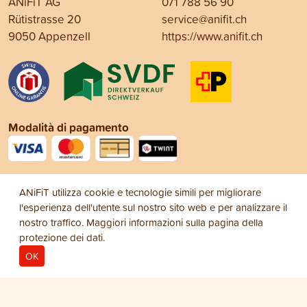
ANiFiT AG
071 788 56 90
Rütistrasse 20
service@anifit.ch
9050 Appenzell
https://www.anifit.ch
Modalità di pagamento
Social Media
ANiFiT utilizza cookie e tecnologie simili per migliorare
l'esperienza dell'utente sul nostro sito web e per analizzare il
nostro traffico. Maggiori informazioni sulla pagina della
protezione dei dati
.
OK
Note legali
Protezione dei dati
Condizioni
© 2026
generali di vendita (CGV)
ANiFiT AG
Dog Extra