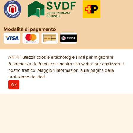
Modalità di pagamento
Social Media
ANiFiT utilizza cookie e tecnologie simili per migliorare
l'esperienza dell'utente sul nostro sito web e per analizzare il
nostro traffico. Maggiori informazioni sulla pagina della
protezione dei dati
.
OK
Note legali
Protezione dei dati
Condizioni
© 2026
generali di vendita (CGV)
ANiFiT AG
Cat Snack
CHIPS
CHF 7.65
−
+
1
Busta Cat Chips 60 g