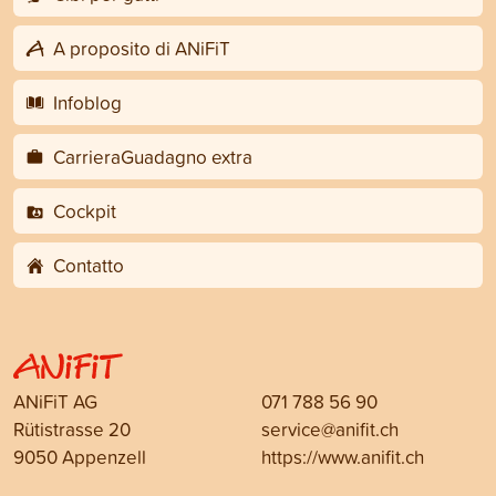
A proposito di ANiFiT
Infoblog
CarrieraGuadagno extra
Cockpit
Contatto
ANiFiT AG
071 788 56 90
Rütistrasse 20
service@anifit.ch
9050 Appenzell
https://www.anifit.ch