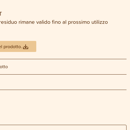
T
residuo rimane valido fino al prossimo utilizzo
el prodotto.
otto