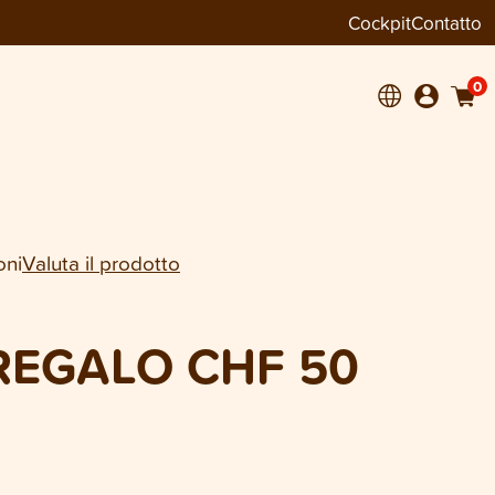
Cockpit
Contatto
+
0
oni
Valuta il prodotto
EGALO CHF 50