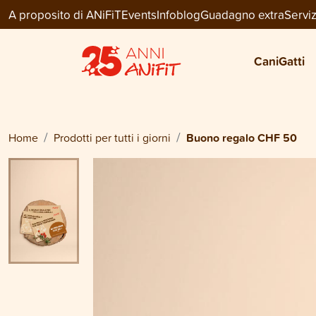
A proposito di ANiFiT
Events
Infoblog
Guadagno extra
Serviz
Accessori utili
BUONO REGALO CHF 50
Cani
Gatti
CHF 50.00
Home
Prodotti per tutti i giorni
Buono regalo CHF 50