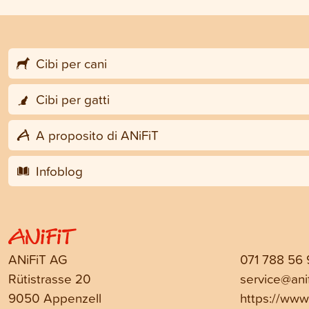
Cibi per cani
Cibi per gatti
A proposito di ANiFiT
Infoblog
ANiFiT AG
071 788 56
Rütistrasse 20
service@anif
9050 Appenzell
https://www.