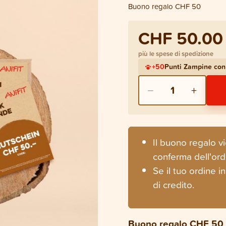
Buono regalo CHF 50
CHF 50.00
più le spese di spedizione
+
50
Punti Zampine con
−
+
1
Il buono regalo vi
conferma dell'ord
Se il tuo ordine 
di credito.
Buono regalo CHF 50