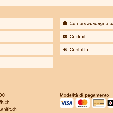
CarrieraGuadagno ex
Cockpit
Contatto
 90
Modalità di pagamento
it.ch
anifit.ch