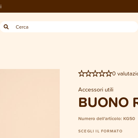
i
−
1
Buono regalo CHF 50
0 valutazi
Accessori utili
BUONO R
Numero dell'articolo: KG50
SCEGLI IL FORMATO