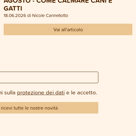
AGOSTO - COME CALMARE CANI E
GATTI
18.06.2026 di Nicole Cannellotto
Vai all'articolo
i sulla
protezione dei dati
e le accetto.
ricevi tutte le nostre novità