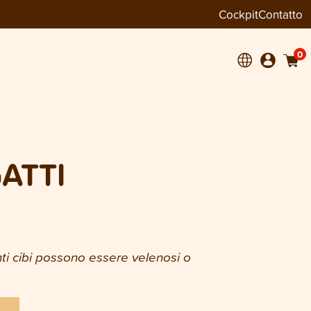
Cockpit
Contatto
0
ATTI
nti cibi possono essere velenosi o