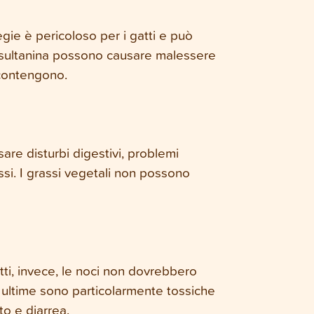
gie è pericoloso per i gatti e può
va sultanina possono causare malessere
 contengono.
re disturbi digestivi, problemi
si. I grassi vegetali non possono
atti, invece, le noci non dovrebbero
ultime sono particolarmente tossiche
to e diarrea.