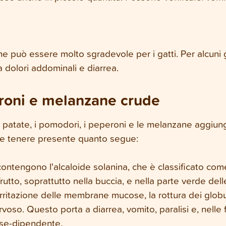
he può essere molto sgradevole per i gatti. Per alcuni g
 a dolori addominali e diarrea.
roni e melanzane crude
 patate, i pomodori, i peperoni e le melanzane aggiung
ene tenere presente quanto segue:
ntengono l'alcaloide solanina, che è classificato c
frutto, soprattutto nella buccia, e nella parte verde dell
rritazione delle membrane mucose, la rottura dei globul
rvoso. Questo porta a diarrea, vomito, paralisi e, nelle 
dose-dipendente.