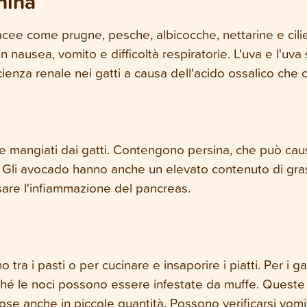
nina
acee come prugne, pesche, albicocche, nettarine e cilie
nausea, vomito e difficoltà respiratorie. L'uva e l'u
icienza renale nei gatti a causa dell'acido ossalico che
mangiati dai gatti. Contengono persina, che può causa
. Gli avocado hanno anche un elevato contenuto di gras
sare l'infiammazione del pancreas.
ra i pasti o per cucinare e insaporire i piatti. Per i g
hé le noci possono essere infestate da muffe. Queste 
ose anche in piccole quantità. Possono verificarsi vomi