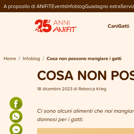
A proposito di ANiFiT
Events
Infoblog
Guadagno extra
Serviz
Cani
Gatti
Home
Infoblog
Cosa non possono mangiare i gatti
COSA NON POS
18 dicembre 2023
di
Rebecca Krieg
Ci sono alcuni alimenti che noi mangiam
dannosi per i gatti.