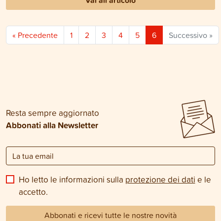
Vai all'articolo
« Precedente
1
2
3
4
5
6
Successivo »
Resta sempre aggiornato
Abbonati alla Newsletter
Ho letto le informazioni sulla
protezione dei dati
e le
accetto.
Abbonati e ricevi tutte le nostre novità