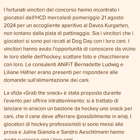
I fortunati vincitori del concorso hanno incontrato i
giocatori dell'HCD mercoledì pomeriggio 21 agosto
2024 per un accogliente aperitivo al Davos Kurgarten,
non lontano dalla pista di pattinaggio. Sia i vincitori che i
giocatori si sono poi recati al Dog Day con i loro cani. I
vincitori hanno avuto l'opportunità di conoscere da vicino
le loro stelle dell'hockey, scattare foto e chiacchierare
con loro. Le consulenti ANiFiT Bernadette Ludwig e
Liliane Häfner erano presenti per rispondere alle
domande sull'alimentazione dei cani.
La sfida «
Grab the snack»
è stata proposta durante
l'evento per offrire intrattenimento: si è trattato di
lanciare in ariacon un bastone da hockey uno snack per
cani, che il cane deve afferrare (possibilmente in aria). I
giocatori di hockey professionisti si sono messi alla
prova e Julina Gianola e Sandro Aeschlimann hanno
avuto successo con i loro cani.