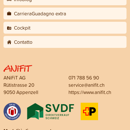
CarrieraGuadagno extra
Cockpit
Contatto
ANiFiT AG
071 788 56 90
Rütistrasse 20
service@anifit.ch
9050 Appenzell
https://www.anifit.ch