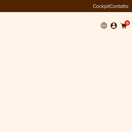
Cockpit
Contatto
0