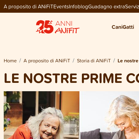
A proposito di ANiFiT
Events
Infoblog
Guadagno extra
Serviz
Cani
Gatti
Home
A proposito di ANiFiT
Storia di ANiFiT
Le nostre
LE NOSTRE PRIME 