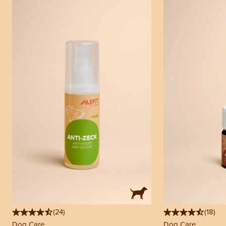
(
24
)
(
18
)
Dog Care
Dog Care