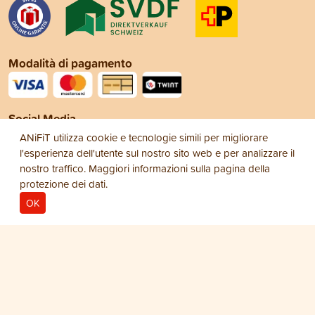
Modalità di pagamento
Social Media
ANiFiT utilizza cookie e tecnologie simili per migliorare
l'esperienza dell'utente sul nostro sito web e per analizzare il
nostro traffico. Maggiori informazioni sulla pagina della
protezione dei dati
.
OK
Note legali
Protezione dei dati
Condizioni
© 2026
generali di vendita (CGV)
ANiFiT AG
Dog Care
SHAMPOO
CHF 16.80
−
+
1
Bottiglia Dog Shampoo 250 ml