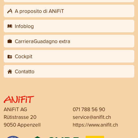
A proposito di ANiFiT
Infoblog
CarrieraGuadagno extra
Cockpit
Contatto
ANiFiT AG
071 788 56 90
Rütistrasse 20
service@anifit.ch
9050 Appenzell
https://www.anifit.ch