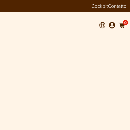
Cockpit
Contatto
0