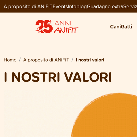
A proposito di ANiFiT
Events
Infoblog
Guadagno extra
Serviz
Cani
Gatti
Home
A proposito di ANiFiT
I nostri valori
I NOSTRI VALORI