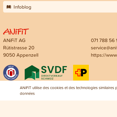
Infoblog
ANiFiT AG
071 788 56
Rütistrasse 20
service@anif
9050 Appenzell
https://www.
ANiFiT utilise des cookies et des technologies similaires po
données
Mentions légales
Protection des données
Conditions générales d