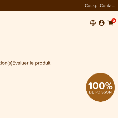
Cockpit
Contact
+
1
0
ion(s)
Evaluer le produit
100
%
DE POISSON