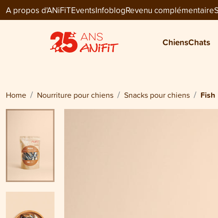
A propos d'ANiFiT
Events
Infoblog
Revenu complémentaire
S
Dog Snack
FISH
Chiens
Chats
CHF 10.95
Home
Nourriture pour chiens
Snacks pour chiens
Fish