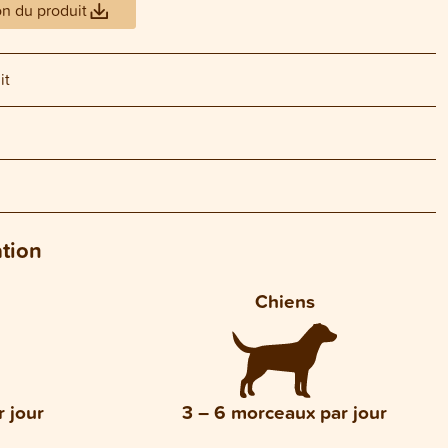
on du produit
it
ation
Chiens
 jour
3 – 6 morceaux par jour