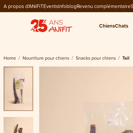
A propos d'ANiFiT
Events
Infoblog
Revenu complémentaire
S
Dog Snack
TAIL
Chiens
Chats
CHF 14.00
Home
Nourriture pour chiens
Snacks pour chiens
Tail