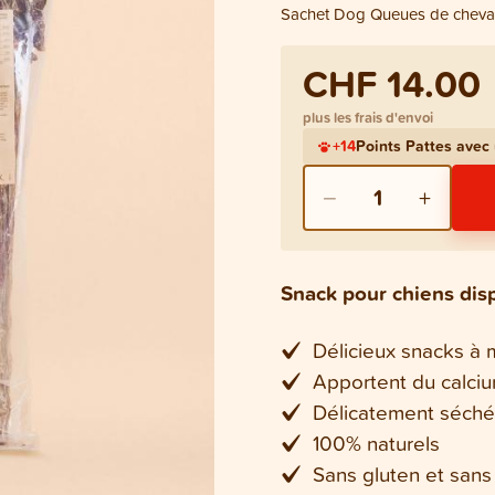
Sachet Dog Queues de cheval
CHF 14.00
plus les frais d'envoi
+
14
Points Pattes ave
−
+
1
Snack pour chiens dis
Délicieux snacks à
Apportent du calciu
Délicatement séchés 
100% naturels
Sans gluten et sans