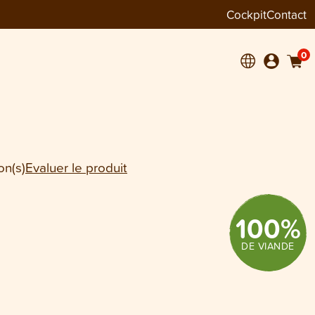
Cockpit
Contact
−
+
1
 pièces
0
on(s)
Evaluer le produit
100
%
DE VIANDE