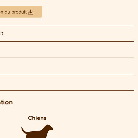
on du produit
it
ation
Chiens