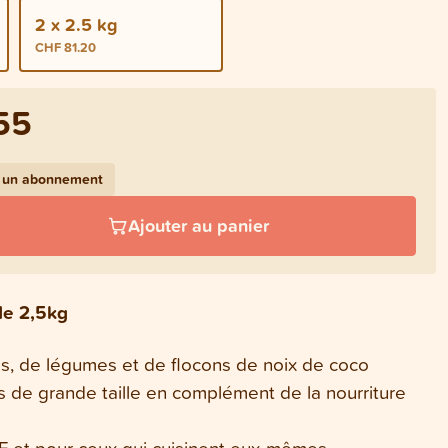
2 x 2.5 kg
CHF 81.20
55
c un abonnement
Ajouter au panier
de 2,5kg
s, de légumes et de flocons de noix de coco
ns de grande taille en complément de la nourriture
F et pour ceux qui cuisinent eux-mêmes