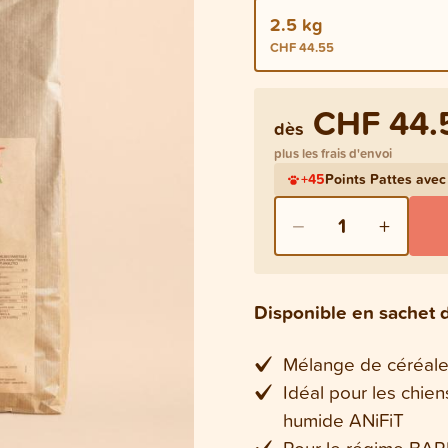
2.5 kg
CHF 44.55
CHF 44.
dès
plus les frais d'envoi
+
45
Points Pattes ave
−
+
1
Disponible en sachet 
Mélange de céréale
Idéal pour les chie
humide ANiFiT
Pour le régime BAR