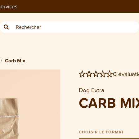
ervices
−
2.5 kg
2 x 2.5 kg
Carb Mix
0 évaluati
Dog Extra
CARB MI
CHOISIR LE FORMAT