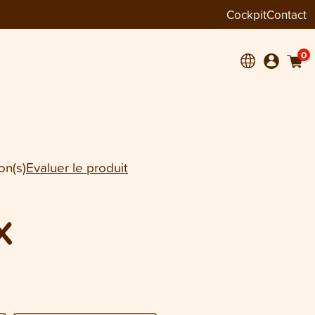
Cockpit
Contact
+
1
0
on(s)
Evaluer le produit
X