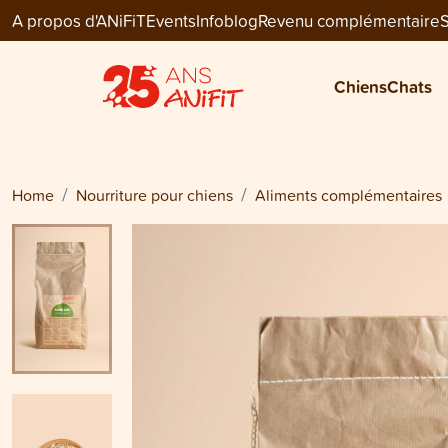
A propos d'ANiFiT
Events
Infoblog
Revenu complémentaire
S
Dog Extra
CARB MIX
Chiens
Chats
dès
CHF 44.55
Home
Nourriture pour chiens
Aliments complémentaires