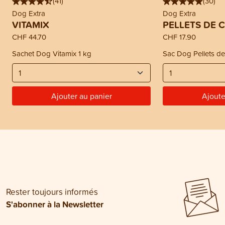
(
41
)
(
30
)
Dog Extra
Dog Extra
VITAMIX
PELLETS DE 
CHF 44.70
CHF 17.90
Sachet Dog Vitamix 1 kg
Sac Dog Pellets de
Ajouter au panier
Ajoute
Rester toujours informés
S'abonner à la Newsletter