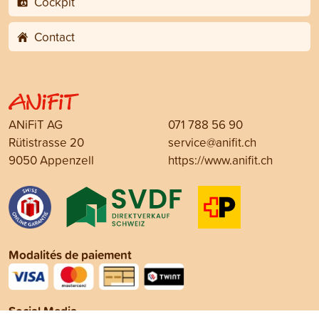
Cockpit
Contact
ANiFiT AG
071 788 56 90
Rütistrasse 20
service@anifit.ch
9050 Appenzell
https://www.anifit.ch
Modalités de paiement
Social Media