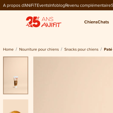
A propos d'ANiFiT
Events
Infoblog
Revenu complémentaire
S
Dog Snack
PATÉ
Chiens
Chats
CHF 6.60
Home
Nourriture pour chiens
Snacks pour chiens
Paté