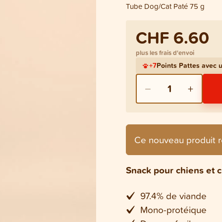
Tube Dog/Cat Paté 75 g
CHF 6.60
plus les frais d'envoi
+
7
Points Pattes avec
−
+
1
Ce nouveau produit r
Snack pour chiens et 
97.4% de viande
Mono-protéique