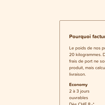
Pourquoi factur
Le poids de nos pr
20 kilogrammes. Da
frais de port ne s
produit, mais calc
livraison.
Economy
2 à 3 jours
ouvrables
Dès CHF 8.-*