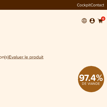
Cockpit
Contact
+
1
0
on(s)
Evaluer le produit
97.4
%
DE VIANDE