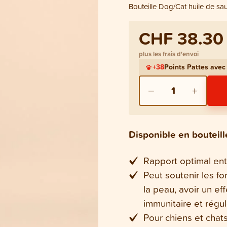
Bouteille Dog/Cat huile de s
CHF 38.30
plus les frais d'envoi
+
38
Points Pattes ave
−
+
1
Disponible en bouteil
Rapport optimal ent
Peut soutenir les fon
la peau, avoir un ef
immunitaire et régule
Pour chiens et chat