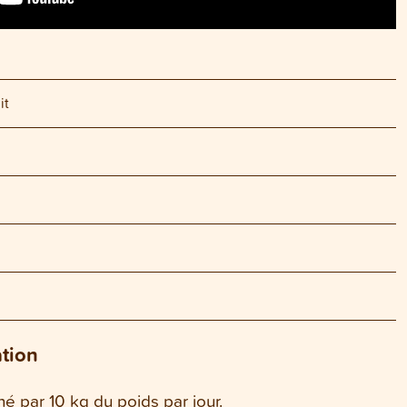
it
ation
thé par 10 kg du poids par jour.