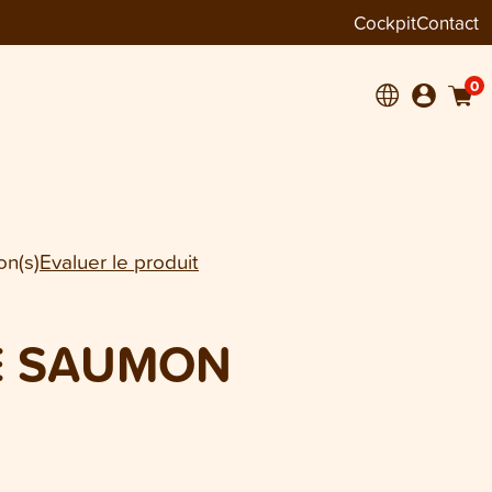
Cockpit
Contact
−
+
1
mon 250 ml
0
on(s)
Evaluer le produit
E SAUMON