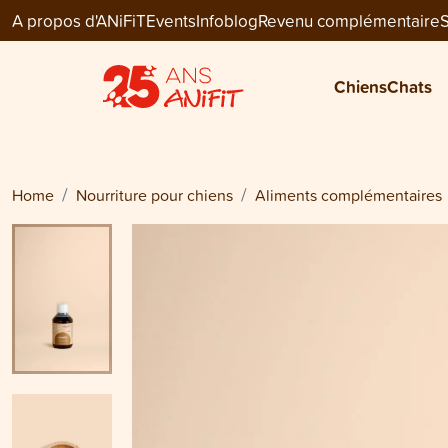
A propos d'ANiFiT
Events
Infoblog
Revenu complémentaire
S
Dog Extra
HUILE DE SAUMON
Chiens
Chats
CHF 38.30
Home
Nourriture pour chiens
Aliments complémentaires