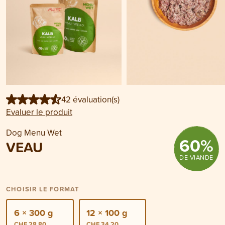
42 évaluation(s)
Evaluer le produit
Dog Menu Wet
60
%
VEAU
DE VIANDE
CHOISIR LE FORMAT
6 × 300 g
12 × 100 g
CHF 28.80
CHF 34.20