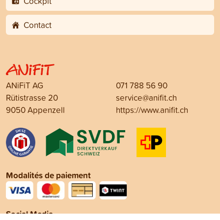
Cockpit
Contact
ANiFiT AG
071 788 56 90
Rütistrasse 20
service@anifit.ch
9050 Appenzell
https://www.anifit.ch
Modalités de paiement
Social Media