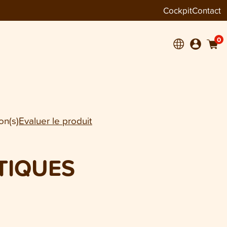
Cockpit
Contact
−
+
1
ces
0
on(s)
Evaluer le produit
 TIQUES