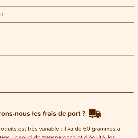
it
ons-nous les frais de port ?
oduits est très variable : il va de 60 grammes à
ns un souci de transparence et d'équité, les