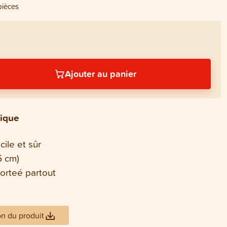
pièces
Ajouter au panier
tique
cile et sûr
5 cm)
orteé partout
on du produit