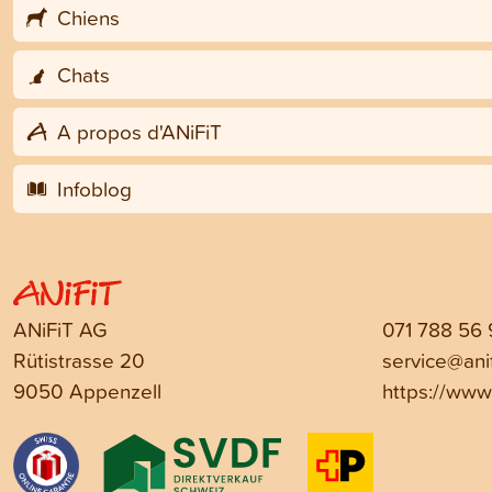
Chiens
Chats
A propos d'ANiFiT
Infoblog
ANiFiT AG
071 788 56
Rütistrasse 20
service@anif
9050 Appenzell
https://www.