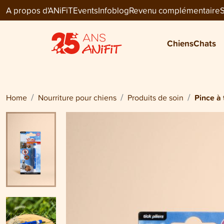
A propos d'ANiFiT
Events
Infoblog
Revenu complémentaire
S
Dog Care
PINCE À TIQUES
Chiens
Chats
CHF 2.80
Home
Nourriture pour chiens
Produits de soin
Pince à 