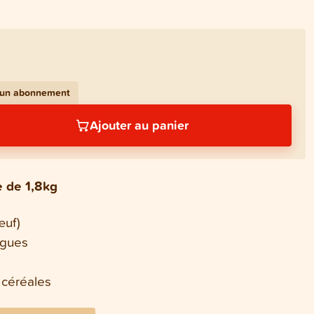
c un abonnement
Ajouter au panier
e de 1,8kg
œuf)
lgues
s
 céréales