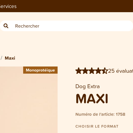
ervices
−
Saucisse Dog Maxi 1.8 kg
Maxi
25 évaluat
Monoprotéique
Monoprotéique
Dog Extra
MAXI
Numéro de l'article: 1758
CHOISIR LE FORMAT