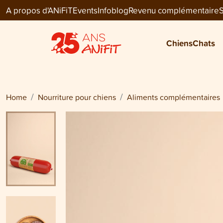
A propos d'ANiFiT
Events
Infoblog
Revenu complémentaire
S
Dog Extra
MAXI
Chiens
Chats
CHF 12.10
Home
Nourriture pour chiens
Aliments complémentaires