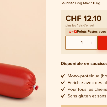
Saucisse Dog Maxi 1.8 kg
CHF 12.10
plus les frais d'envoi
+
12
Points Pattes ave
−
+
1
Disponible en sauciss
Mono-protéique (b
Enrichie avec des a
Pour tous les chien
Sans gluten et sans