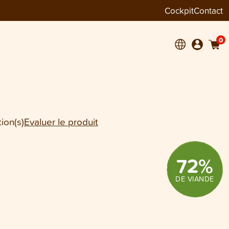
Cockpit
Contact
+
1
0
ion(s)
Evaluer le produit
72
%
DE VIANDE