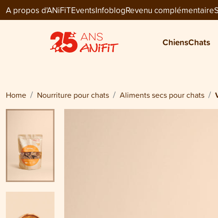
A propos d'ANiFiT
Events
Infoblog
Revenu complémentaire
S
Cat Menu Dry
VITAL LAPIN
Chiens
Chats
CHF 43.70
Home
Nourriture pour chats
Aliments secs pour chats