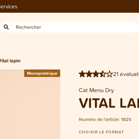
ervices
−
Sachet Cat Vital lapin 450 g
Vital lapin
21 évaluat
Monoprotéique
Monoprotéique
Cat Menu Dry
VITAL LA
Numéro de l'article: 1825
CHOISIR LE FORMAT