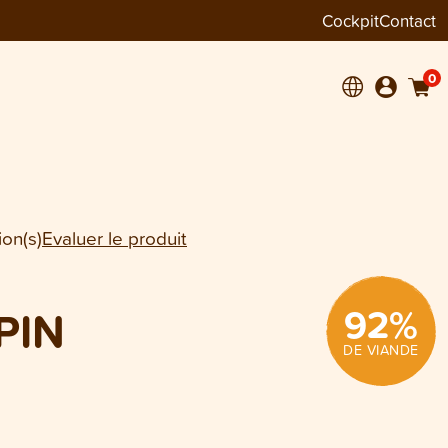
Cockpit
Contact
+
1
0
ion(s)
Evaluer le produit
92
%
PIN
DE VIANDE