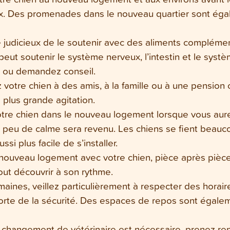
ux. Des promenades dans le nouveau quartier sont égal
re judicieux de le soutenir avec des aliments compléme
peut soutenir le système nerveux, l’intestin et le syst
t ou demandez conseil.
 votre chien à des amis, à la famille ou à une pension
 plus grande agitation.
re chien dans le nouveau logement lorsque vous aurez dé
n peu de calme sera revenu. Les chiens se fient beauc
ssi plus facile de s’installer.
nouveau logement avec votre chien, pièce après pièce
tout découvrir à son rythme.
aines, veillez particulièrement à respecter des horair
apporte de la sécurité. Des espaces de repos sont égale
 changement de vétérinaire est nécessaire, prenez re