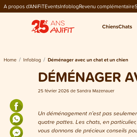
A propos d'ANiFiT
Events
Infoblog
Revenu complémentaire
S
Chiens
Chats
Home
Infoblog
Déménager avec un chat et un chien
DÉMÉNAGER AV
25 février 2026
de
Sandra Mazenauer
Un déménagement n’est pas seulement 
quatre pattes. Les chats, en particuli
vous donnons de précieux conseils pou