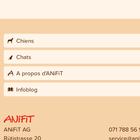
Chiens
Chats
A propos d'ANiFiT
Infoblog
ANiFiT AG
071 788 56
Rütistrasse 20
service@anif