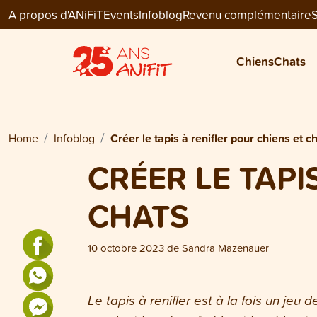
A propos d'ANiFiT
Events
Infoblog
Revenu complémentaire
S
Chiens
Chats
Home
Infoblog
Créer le tapis à renifler pour chiens et c
CRÉER LE TAPI
CHATS
10 octobre 2023
de
Sandra Mazenauer
Le tapis à renifler est à la fois un jeu 