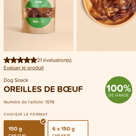
21 évaluation(s)
Evaluer le produit
Dog Snack
100
%
OREILLES DE BŒUF
DE VIANDE
Numéro de l'article: 1578
CHOISIR LE FORMAT
150 g
6 x 150 g
CHF 12.10
CHF 68.15