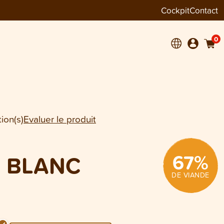
Cockpit
Contact
−
+
1
0
ion(s)
Evaluer le produit
67
%
 BLANC
DE VIANDE