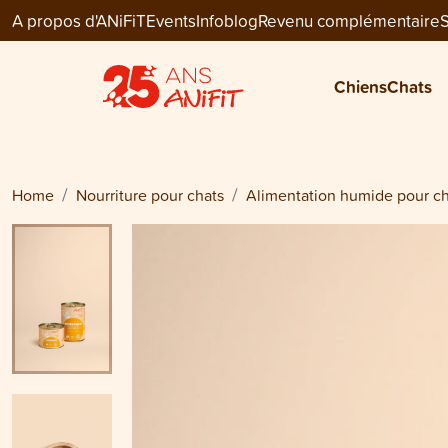
A propos d'ANiFiT
Events
Infoblog
Revenu complémentaire
S
Cat Menu Wet
POISSON BLANC
Chiens
Chats
CHF 23.70
Home
Nourriture pour chats
Alimentation humide pour ch