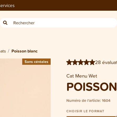
ervices
6 × 200 g
6 × 400 g
ats
Poisson blanc
28 évaluat
Sans céréales
Sans céréales
Cat Menu Wet
POISSON
Numéro de l'article: 1604
CHOISIR LE FORMAT