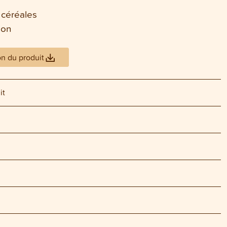
 céréales
ion
on du produit
it