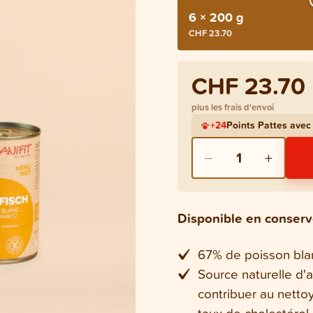
6 × 200 g
CHF 23.70
CHF 23.70
plus les frais d'envoi
+
24
Points Pattes ave
−
+
1
Disponible en conser
67% de poisson blan
Source naturelle d
contribuer au netto
taux de cholestérol