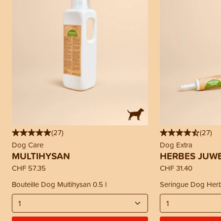
(
27
)
(
27
)
Dog Care
Dog Extra
MULTIHYSAN
HERBES JUW
CHF 57.35
CHF 31.40
Bouteille Dog Multihysan 0.5 l
Seringue Dog Herb