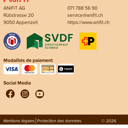
ANiFiT AG
071 788 56 90
Rütistrasse 20
service@anifit.ch
9050 Appenzell
https://www.anifit.ch
Modalités de paiement
Social Media
Mentions légales
Protection des données
© 2026
Conditions générales de vente (CGV)
ANiFiT AG